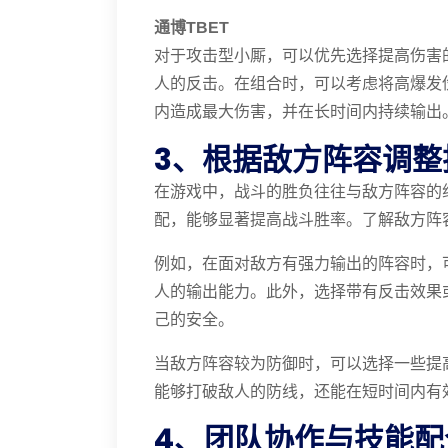
通博TBET
对于攻击型小厮，可以优先选择提高伤害
人的反击。在组合时，可以考虑将高爆发
内造成最大伤害，并在长时间内持续输出
3、根据敌方阵容调整
在游戏中，战斗的胜负往往与敌方阵容的
配，能够显著提高战斗胜率。了解敌方阵
例如，在面对敌方有强力输出的阵容时，
人的输出能力。此外，选择带有反击效果
己的安全。
当敌方阵容较为防御时，可以选择一些提
能够打破敌人的防线，还能在短时间内有
4、团队协作与技能配