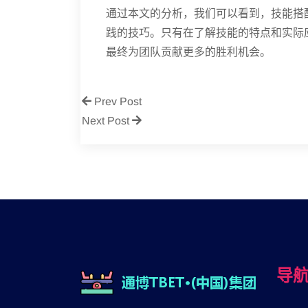
通过本文的分析，我们可以看到，技能搭
践的技巧。只有在了解技能的特点和实际
最终为团队贡献更多的胜利机会。
Prev Post
Next Post
导