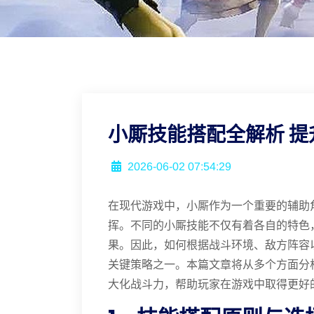
小厮技能搭配全解析 
2026-06-02 07:54:29
在现代游戏中，小厮作为一个重要的辅助
挥。不同的小厮技能不仅有着各自的特色
果。因此，如何根据战斗环境、敌方阵容
关键策略之一。本篇文章将从多个方面分
大化战斗力，帮助玩家在游戏中取得更好