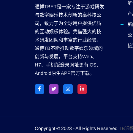
解
通博TBET是一家专注于游戏研发
产
与数字娱乐技术创新的高科技公
司，致力于为全球用户提供优质
新
的互动娱乐体验。凭借强大的技
公
术研发团队和丰富的行业经验，
接
通博TB不断推动数字娱乐领域的
创新与发展，平台支持Web、
H7、手机版登录网址更有iOS、
Android原生APP官方下载。
Copyright © 2023 - All Rights Reserved
TB通