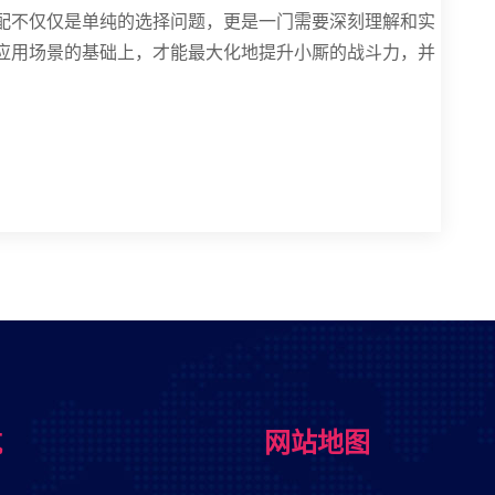
配不仅仅是单纯的选择问题，更是一门需要深刻理解和实
应用场景的基础上，才能最大化地提升小厮的战斗力，并
航
网站地图