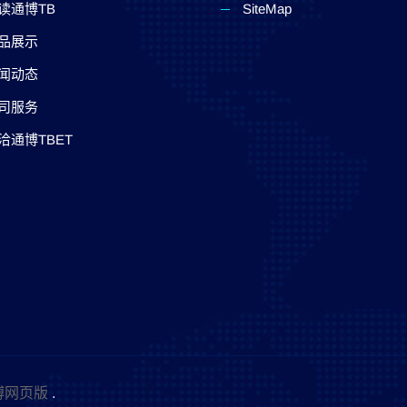
读通博TB
SiteMap
品展示
闻动态
司服务
洽通博TBET
博网页版
.