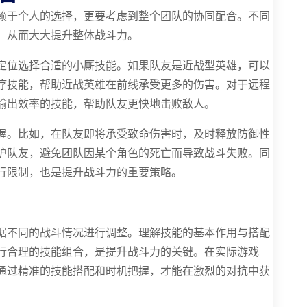
赖于个人的选择，更要考虑到整个团队的协同配合。不同
，从而大大提升整体战斗力。
定位选择合适的小厮技能。如果队友是近战型英雄，可以
疗技能，帮助近战英雄在前线承受更多的伤害。对于远程
输出效率的技能，帮助队友更快地击败敌人。
握。比如，在队友即将承受致命伤害时，及时释放防御性
护队友，避免团队因某个角色的死亡而导致战斗失败。同
行限制，也是提升战斗力的重要策略。
据不同的战斗情况进行调整。理解技能的基本作用与搭配
行合理的技能组合，是提升战斗力的关键。在实际游戏
通过精准的技能搭配和时机把握，才能在激烈的对抗中获