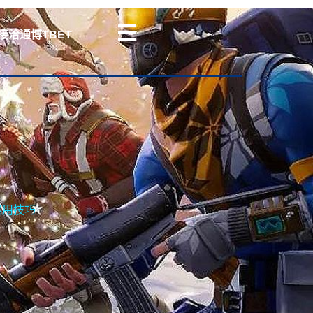
接洽通博TBET
实用技巧