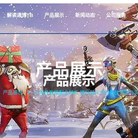
解读通博TB
产品展示
新闻动态
公司服务
产品展示
产品展示
小厮技能搭配全解析 提升战斗力的最佳策略与