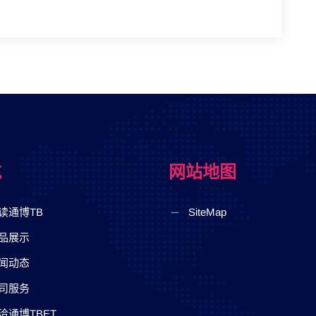
航
网站地图
读通博TB
SiteMap
品展示
闻动态
司服务
洽通博TBET