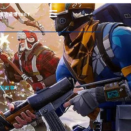
接洽通博TBET
冒险故事